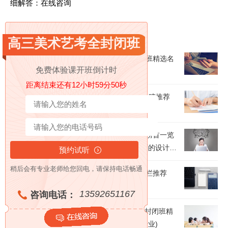
细解答：
在线咨询
相关阅读
高三美术艺考全封闭班
【新鲜出炉】厦门排名靠前的高三画室冲刺班精选名
免费体验课开班倒计时
单培训机构汇总(美术专业提高文化修养)
距离结束还有12小时59分49秒
速看!常州公认10大不错的高三画室集训营口碑推荐
培训机构汇总(艺考的优势在哪)
【推荐】佛山高考画室集训班培训机构名单榜首一览
【十大精选高考画室集训班机构】(游戏原画的设计该
如何练习)
稍后会有专业老师给您回电，请保持电话畅通
武汉高三美术艺考全封闭班机构实力名单一栏推荐
〔精选机构一览〕(考美术主要考什么)
13592651167
咨询电话：
盘点2024年武汉5大靠谱的高三美术艺考全封闭班精
选机构培训机构汇总(设计行业离不开美术专业)