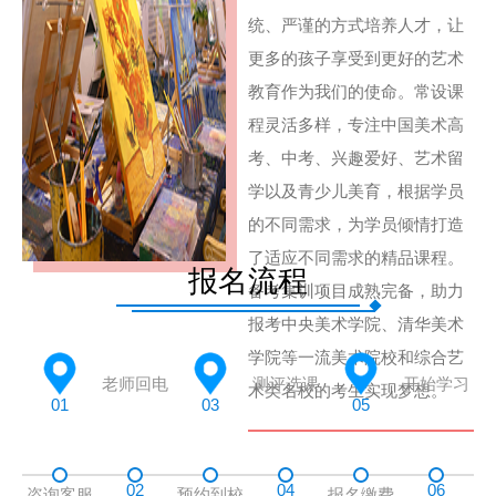
统、严谨的方式培养人才，让
更多的孩子享受到更好的艺术
教育作为我们的使命。常设课
程灵活多样，专注中国美术高
考、中考、兴趣爱好、艺术留
学以及青少儿美育，根据学员
的不同需求，为学员倾情打造
了适应不同需求的精品课程。
报名流程
备考集训项目成熟完备，助力
报考中央美术学院、清华美术
学院等一流美术院校和综合艺
老师回电
测评选课
开始学习
术类名校的考生实现梦想。
01
03
05
02
04
06
咨询客服
预约到校
报名缴费