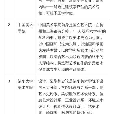
画、平面、雕塑、建筑学等专业，是国
内唯一一所通过建筑学评估的美术院
校，可授予工学学位。
2
中国美术
中国美术学院前身是国立艺术院，在杭
学院
州和上海都有分校，“一人双环六学科”的
学科构架，形成了以美术史论为心脏，
以中国画和书法为头脑，以油画和版画
为左膀右臂，以雕塑和新媒体为迈动的
双腿，以综合艺术为联通四肢的躯干的
人形结构，将造型艺术创作的多元追求
孕育成共生互动的生命整体。
3
清华大学
设计、造型和史论是清华美术学院下设
美术学院
的三大分部，学院现设有九系一部，即
艺术史论系、染织服装艺术设计系、信
息艺术设计系、工业设计系、环境艺术
设计系、视觉传达设计系、工艺美术
系、绘画系、雕塑系和培训中心。