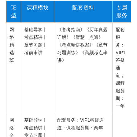
班
课程模块
配套资料
专属
型
服务
网
基础导学丨
《备考指南》《历年真题
配套
络
考点精讲丨
详解》《智慧一点通》
服
精
章节习题丨
《考点精讲教案》《章节
务：
选
考前串讲
习题训练》《高频考点串
VIP1
班
讲》
答疑
通
道；
课程
服务
期：
一年
网
基础导学丨
配套服务：VIP1答疑通
络
考点精讲丨
道；课程服务期：两年
全
章节习题丨