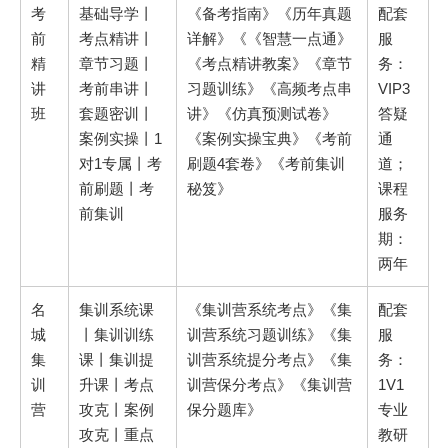
考
基础导学丨
《备考指南》《历年真题
配套
前
考点精讲丨
详解》《《智慧一点通》
服
精
章节习题丨
《考点精讲教案》《章节
务：
讲
考前串讲丨
习题训练》《高频考点串
VIP3
班
套题密训丨
讲》《仿真预测试卷》
答疑
案例实操丨1
《案例实操宝典》《考前
通
对1专属丨考
刷题4套卷》《考前集训
道；
前刷题丨考
秘笈》
课程
前集训
服务
期：
两年
名
集训系统课
《集训营系统考点》《集
配套
城
丨集训训练
训营系统习题训练》《集
服
集
课丨集训提
训营系统提分考点》《集
务：
训
升课丨考点
训营保分考点》《集训营
1V1
营
攻克丨案例
保分题库》
专业
攻克丨重点
教研