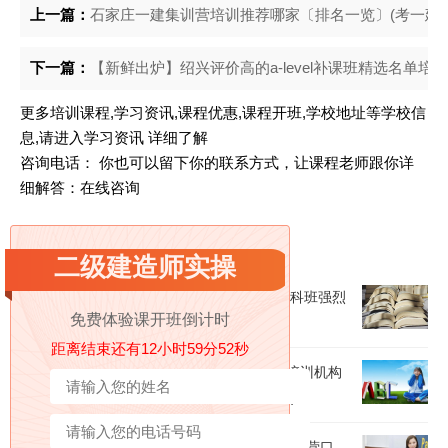
上一篇：
石家庄一建集训营培训推荐哪家〔排名一览〕(考一建
下一篇：
【新鲜出炉】绍兴评价高的a-level补课班精选名单培训机
更多培训课程,学习资讯,课程优惠,课程开班,学校地址等学校信
息,请进入
学习资讯
详细了解
咨询电话： 你也可以留下你的联系方式，让课程老师跟你详
细解答：
在线咨询
相关阅读
二级建造师实操
【2024最新】南宁排名靠前的二级建造师全科班强烈
免费体验课开班倒计时
推荐培训机构出炉(二建公路工程怎么样)
距离结束还有12小时59分51秒
呼和浩特比较靠谱的一级建造师考证集训营培训机构
〔排名一览〕(一级建造师培训哪个比较好呢)
重磅来袭|东莞10大正规的一级建造师考证集训营口