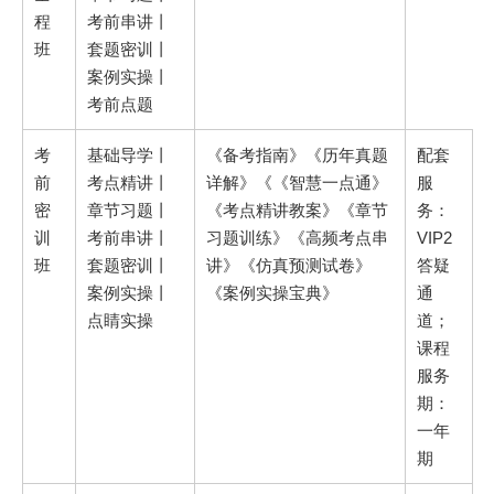
程
考前串讲丨
班
套题密训丨
案例实操丨
考前点题
考
基础导学丨
《备考指南》《历年真题
配套
前
考点精讲丨
详解》《《智慧一点通》
服
密
章节习题丨
《考点精讲教案》《章节
务：
训
考前串讲丨
习题训练》《高频考点串
VIP2
班
套题密训丨
讲》《仿真预测试卷》
答疑
案例实操丨
《案例实操宝典》
通
点睛实操
道；
课程
服务
期：
一年
期