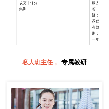
攻克丨保分
服务
集训
答
疑；
课程
有效
期：
一年
专属教研
私人班主任，